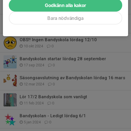
Ingen Bandyskola lördag 1 februari
Godkänn alla kakor
30 jan 2025
1
Bara nödvändiga
Inget juluppehåll för Bandyskolan
28 dec 2024
0
OBS!! Ingen Bandyskola lördag 12/10
10 okt 2024
0
Bandyskolan startar lördag 28 september
17 sep 2024
0
Säsongsavslutning av Bandyskolan lördag 16 mars
12 mar 2024
0
Lör 17/2 Bandyskola som vanligt
11 feb 2024
0
Bandyskolan - Ledigt lördag 6/1
5 jan 2024
0