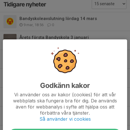
Tidigare nyheter
Bandyskoleavslutning lördag 14 mars
9 mar, 18:56
0
Årets första Bandyskola 3 januari
2 jan, 23:09
0
Ingen Bandyskolan vecka 41, 42 och 44
11 okt 2025
0
Bandyskolestart - lördag 27 september
23 sep 2025
0
Godkänn kakor
Avslutning - Bandyskolan 15 mars
Vi använder oss av kakor (cookies) för att vår
webbplats ska fungera bra för dig. De används
10 mar 2025
0
även för webbanalys i syfte att hjälpa oss att
förbättra våra tjänster.
Gällande Bandyskolan lördag 8 mars
Så använder vi cookies
6 mar 2025
0