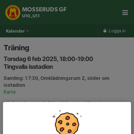
MOSSERUDS GF
U10_U11
Logga in
Kalender
Träning
Torsdag 6 feb 2025, 18:00-19:00
Tingvalla isstadion
Samling: 17:30, Omklädningsrum 2, söder om
isstadion
Karta
Vänligen besvara kallelse tidigast möjligt, även om ni
inte kan delta. Detta ligger till grund för oss ledare att
planera verksamheten.
Mvh