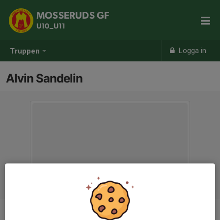
MOSSERUDS GF
U10_U11
Logga in
Truppen
Alvin Sandelin
Position
-